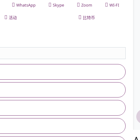
WhatsApp
Skype
Zoom
WI-FI
活动
比特币